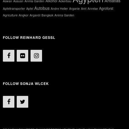
Antiatlas
Alkohol
Aswan
Assuan
Anmia Garden
Ackerbau
Autobus
Agroforst
Apfeltransporter
Apfel
Andre Heller
Arganie
Amt
Anreise
Agriculture
Angkor
Arganöl
Bangkok
Anima Garden
FOLLOW REINHARD GESSL
FOLLOW SONJA WLCEK