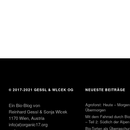
© 2017-2021 GESSL & WLCEK OG
NEUESTE BEITRÄGE
Agroforst: Heute – Morgen
Ein Bio-Blog von
Übermorgen
Reinhard Gessl & Sonja Wlcek
Mit dem Fahrrad durch Bio
1170 Wien, Austria
– Teil 2: Südlich der Alpen
info(at)organic17.org
Bio-Torten als Überraschu