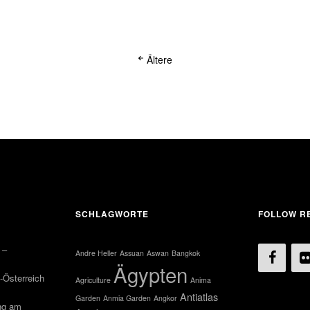
Ältere
SCHLAGWORTE
FOLLOW RE
 –
Andre Heller
Assuan
Aswan
Bangkok
Ägypten
-Österreich
Agriculture
Anima
Antiatlas
Garden
Anmia Garden
Angkor
ng am