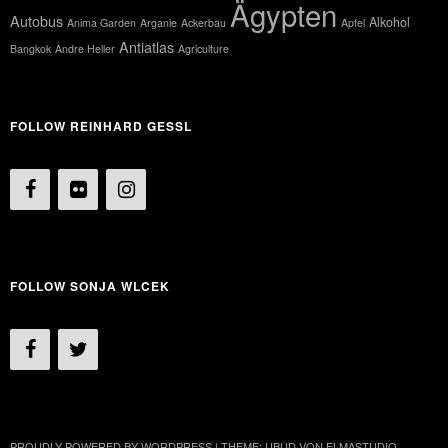
Ägypten
Autobus
Alkohol
Anima Garden
Arganie
Ackerbau
Apfel
Antiatlas
Bangkok
Andre Heller
Agriculture
FOLLOW REINHARD GESSL
FOLLOW SONJA WLCEK
PROUDLY POWERED BY WORDPRESS
|
THEME: UBUD VON
ELMASTUDIO
.