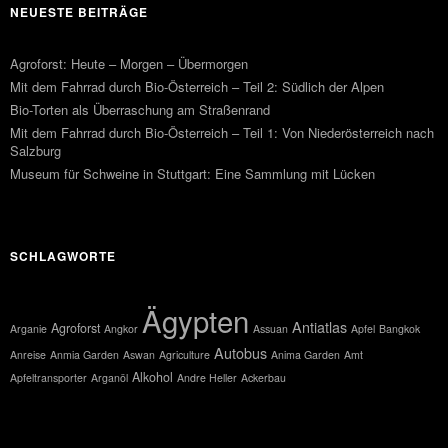
NEUESTE BEITRÄGE
Agroforst: Heute – Morgen – Übermorgen
Mit dem Fahrrad durch Bio-Österreich – Teil 2: Südlich der Alpen
Bio-Torten als Überraschung am Straßenrand
Mit dem Fahrrad durch Bio-Österreich – Teil 1: Von Niederösterreich nach
Salzburg
Museum für Schweine in Stuttgart: Eine Sammlung mit Lücken
SCHLAGWORTE
Ägypten
Antiatlas
Agroforst
Arganie
Angkor
Assuan
Apfel
Bangkok
Autobus
Anreise
Anmia Garden
Aswan
Agriculture
Anima Garden
Amt
Alkohol
Apfeltransporter
Arganöl
Andre Heller
Ackerbau