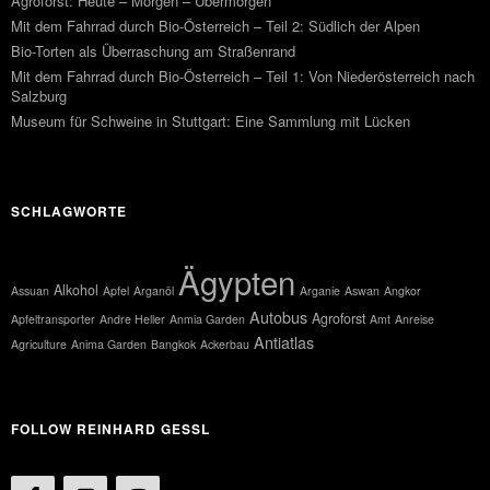
Agroforst: Heute – Morgen – Übermorgen
Mit dem Fahrrad durch Bio-Österreich – Teil 2: Südlich der Alpen
Bio-Torten als Überraschung am Straßenrand
Mit dem Fahrrad durch Bio-Österreich – Teil 1: Von Niederösterreich nach
Salzburg
Museum für Schweine in Stuttgart: Eine Sammlung mit Lücken
SCHLAGWORTE
Ägypten
Alkohol
Assuan
Apfel
Arganöl
Arganie
Aswan
Angkor
Autobus
Agroforst
Apfeltransporter
Andre Heller
Anmia Garden
Amt
Anreise
Antiatlas
Agriculture
Anima Garden
Bangkok
Ackerbau
FOLLOW REINHARD GESSL