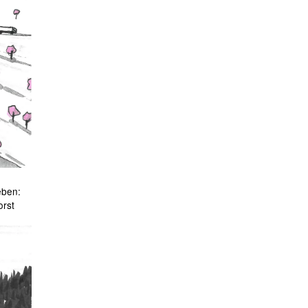
eben:
orst