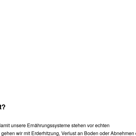
lz, (c) Sonja Wlcek organic17
t?
damit unsere Er­nährungs­systeme stehen vor echten
gehen wir mit Erderhitzung, Verlust an Boden oder Abnehmen 