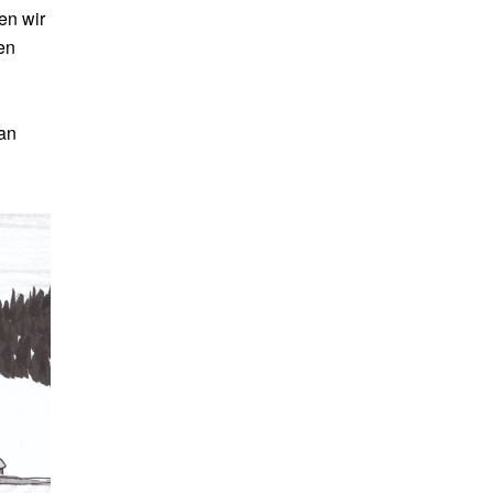
en wir
en
 an