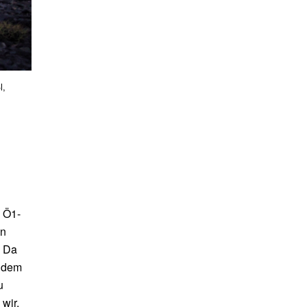
l,
s Ö1-
en
. Da
t dem
u
wir,