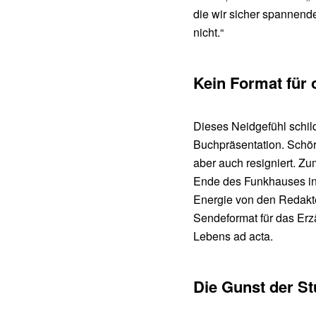
die wir sicher spannend
nicht.“
Kein Format für 
Dieses Neidgefühl schil
Buchpräsentation. Schör
aber auch resigniert. Z
Ende des Funkhauses in
Energie von den Redakte
Sendeformat für das Erzä
Lebens ad acta.
Die Gunst der S