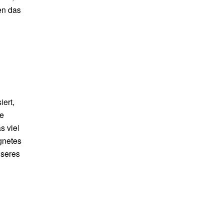
en das
ert,
he
s viel
gnetes
nseres