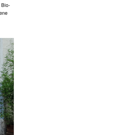
 Bio-
jene