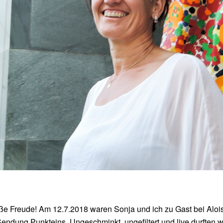
ße Freude! Am 12.7.2018 waren Sonja und ich zu Gast bei Aloi
endung Punkteins
. Ungeschminkt, ungefiltert und live durften w