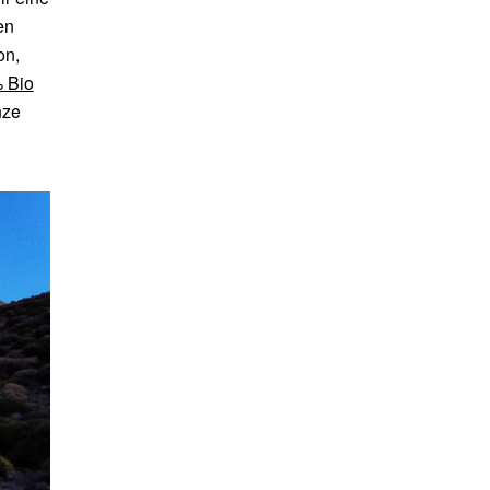
en
on,
 Bio
nze