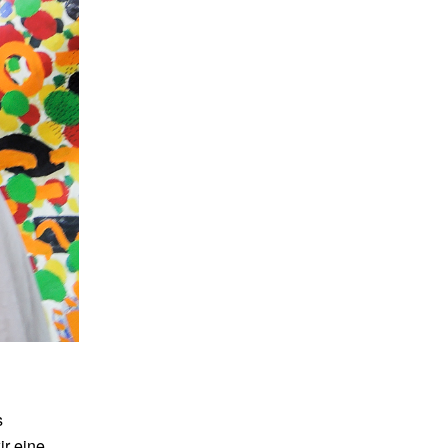
s
ir eine