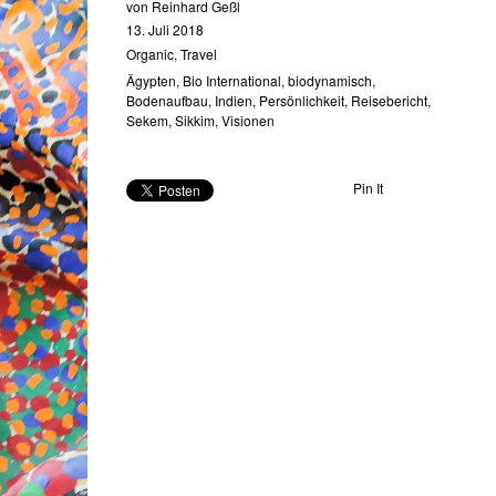
von
Reinhard Geßl
13. Juli 2018
Organic
,
Travel
Ägypten
,
Bio International
,
biodynamisch
,
Bodenaufbau
,
Indien
,
Persönlichkeit
,
Reisebericht
,
Sekem
,
Sikkim
,
Visionen
Pin It