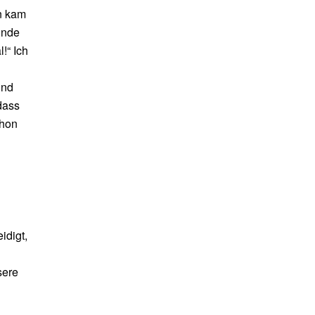
nn kam
unde
!“ Ich
und
dass
chon
idigt,
sere