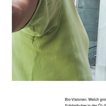
Bio-Visionen. Welch gro
Schörghuber in der
Ö1-S