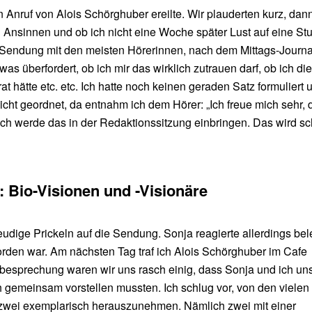
 Anruf von Alois Schörghuber ereilte. Wir plauderten kurz, da
Ansinnen und ob ich nicht eine Woche später Lust auf eine St
1-Sendung mit den meisten Hörerinnen, nach dem Mittags-Journal
as überfordert, ob ich mir das wirklich zutrauen darf, ob ich die
t hätte etc. etc. Ich hatte noch keinen geraden Satz formuliert 
ht geordnet, da entnahm ich dem Hörer: „Ich freue mich sehr, 
Ich werde das in der Redaktionssitzung einbringen. Das wird s
 Bio-Visionen und -Visionäre
dige Prickeln auf die Sendung. Sonja reagierte allerdings bele
orden war. Am nächsten Tag traf ich Alois Schörghuber im Cafe
besprechung waren wir uns rasch einig, dass Sonja und ich un
emeinsam vorstellen mussten. Ich schlug vor, von den vielen
ei exemplarisch herauszunehmen. Nämlich zwei mit einer