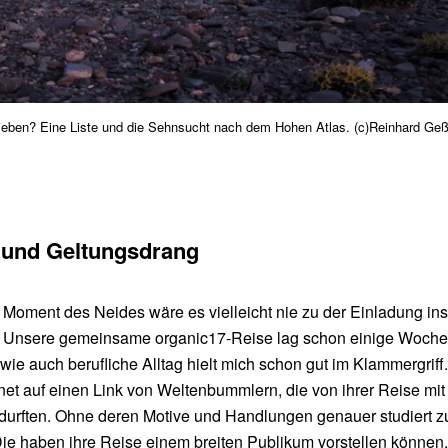
rieben? Eine Liste und die Sehnsucht nach dem Hohen Atlas. (c)Reinhard Geß
 und Geltungsdrang
 Moment des Neides wäre es vielleicht nie zu der Einladung in
 Unsere gemeinsame organic17-Reise lag schon einige Woch
 wie auch berufliche Alltag hielt mich schon gut im Klammergriff
ternet auf einen Link von Weltenbummlern, die von ihrer Reise mi
durften. Ohne deren Motive und Handlungen genauer studiert z
Die haben ihre Reise einem breiten Publikum vorstellen können, 