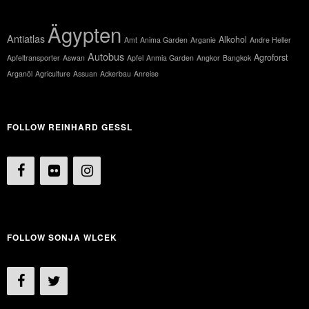
Ägypten
Antiatlas
Alkohol
Amt
Anima Garden
Arganie
Andre Heller
Autobus
Agroforst
Apfeltransporter
Aswan
Apfel
Anmia Garden
Angkor
Bangkok
Arganöl
Agriculture
Assuan
Ackerbau
Anreise
FOLLOW REINHARD GESSL
FOLLOW SONJA WLCEK