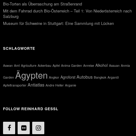
Bio-Torten als Überraschung am Straßenrand
Mit dem Fahrrad durch Bio-Österreich – Teil 1: Von Niederösterreich nach
Salzburg
Museum für Schweine in Stuttgart: Eine Sammlung mit Lücken
SCHLAGWORTE
Alkohol
Aswan
Amt
Agriculture
Ackerbau
Apfel
Anima Garden
Anreise
Assuan
Anmia
Ägypten
Autobus
Agroforst
Garden
Angkor
Bangkok
Arganöl
Antiatlas
Apfeltransporter
Andre Heller
Arganie
FOLLOW REINHARD GESSL