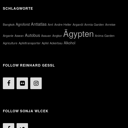
SCHLAGWORTE
Antiatlas
Agroforst
Bangkok
Amt
Andre Heller
Arganöl
Anmia Garden
Anreise
Ägypten
Autobus
Arganie
Aswan
Assuan
Angkor
Anima Garden
Alkohol
Agriculture
Apfeltransporter
Apfel
Ackerbau
FOLLOW REINHARD GESSL
FOLLOW SONJA WLCEK