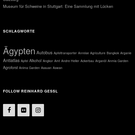
Museum für Schweine in Stuttgart: Eine Sammlung mit Lücken
SCHLAGWORTE
Ägypten
Autobus
Apfeltransporter
Anreise
Agriculture
Bangkok
Arganie
Antiatlas
Alkohol
Apfel
Angkor
Amt
Andre Heller
Ackerbau
Arganöl
Anmia Garden
Agroforst
Anima Garden
Assuan
Aswan
FOLLOW REINHARD GESSL