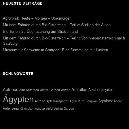
NEUESTE BEITRÄGE
Agroforst: Heute – Morgen – Übermorgen
Mit dem Fahrrad durch Bio-Österreich – Teil 2: Südlich der Alpen
Bio-Torten als Überraschung am Straßenrand
Mit dem Fahrrad durch Bio-Österreich – Teil 1: Von Niederösterreich nach
Salzburg
Museum für Schweine in Stuttgart: Eine Sammlung mit Lücken
SCHLAGWORTE
Autobus
Antiatlas
Alkohol
Amt
Ackerbau
Anmia Garden
Aswan
Arganie
Ägypten
Agroforst
Anreise
Apfeltransporter
Agriculture
Bangkok
Andre
Heller
Arganöl
Angkor
Assuan
Apfel
Anima Garden