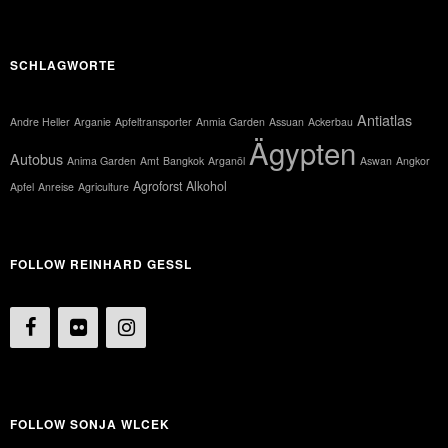
SCHLAGWORTE
Antiatlas
Andre Heller
Arganie
Apfeltransporter
Anmia Garden
Assuan
Ackerbau
Ägypten
Autobus
Anima Garden
Amt
Bangkok
Arganöl
Aswan
Angkor
Agroforst
Alkohol
Apfel
Anreise
Agriculture
FOLLOW REINHARD GESSL
FOLLOW SONJA WLCEK