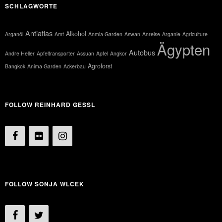
SCHLAGWORTE
Antiatlas
Alkohol
Arganöl
Amt
Anmia Garden
Aswan
Anreise
Arganie
Agriculture
Ägypten
Autobus
Andre Heller
Apfeltransporter
Assuan
Apfel
Angkor
Agroforst
Bangkok
Anima Garden
Ackerbau
FOLLOW REINHARD GESSL
FOLLOW SONJA WLCEK