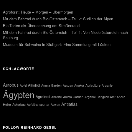
Agroforst: Heute – Morgen – Übermorgen
Mit dem Fahrrad durch Bio-Österreich – Teil 2: Südlich der Alpen
Bio-Torten als Überraschung am Straßenrand
Mit dem Fahrrad durch Bio-Österreich – Teil 1: Von Niederösterreich nach
Salzburg
Museum für Schweine in Stuttgart: Eine Sammlung mit Lücken
SCHLAGWORTE
Autobus
Alkohol
Apfel
Anmia Garden
Assuan
Angkor
Agriculture
Arganie
Ägypten
Agroforst
Anreise
Anima Garden
Arganöl
Bangkok
Amt
Andre
Antiatlas
Heller
Ackerbau
Apfeltransporter
Aswan
FOLLOW REINHARD GESSL