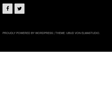
PROUDLY POWERED BY WORDPRESS
|
THEME: UBUD VON
ELMASTUDIO
.