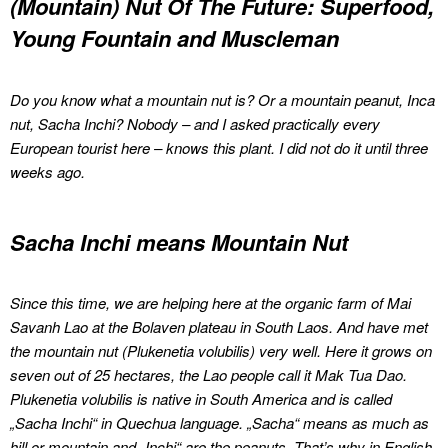
(Mountain) Nut Of The Future: Superfood,
Young Fountain and Muscleman
Do you know what a mountain nut is?
Or a mountain peanut, Inca
nut, Sacha Inchi?
Nobody – and I asked practically every
European tourist here – knows this plant.
I did not do it until three
weeks ago.
Sacha Inchi means Mountain Nut
Since this time, we are helping here at the organic farm of Mai
Savanh Lao at the Bolaven plateau in South Laos.
And have met
the mountain nut (Plukenetia volubilis) very well. Here i
t grows on
seven out of 25 hectares, the Lao people call it Mak Tua Dao.
Plukenetia volubilis is native in South America and is called
„Sacha Inchi“ in Quechua language.
„Sacha“ means as much as
hill or mountain and „Inchi“ are the peanuts. That’s why i
n English