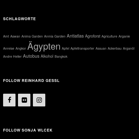
SCHLAGWORTE
Antiatlas
Agroforst
Amt
Aswan
Anima Garden
Anmia Garden
Agriculture
Arganie
Ägypten
Anreise
Angkor
Apfel
Apfeltransporter
Assuan
Ackerbau
Arganöl
Autobus
Alkohol
Andre Heller
Bangkok
FOLLOW REINHARD GESSL
FOLLOW SONJA WLCEK