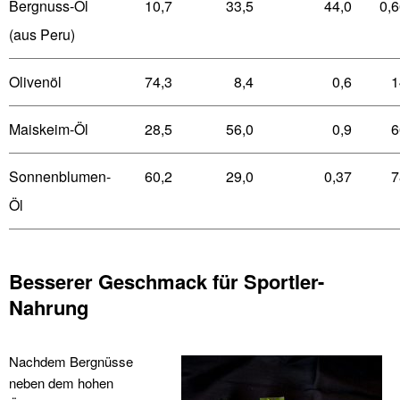
Bergnuss-Öl
10,7
33,5
44,0
0,6
(aus Peru)
Olivenöl
74,3
8,4
0,6
1
Maiskeim-Öl
28,5
56,0
0,9
6
Sonnenblumen-
60,2
29,0
0,37
7
Öl
Besserer Geschmack für Sportler-
Nahrung
Nachdem Bergnüsse
neben dem hohen