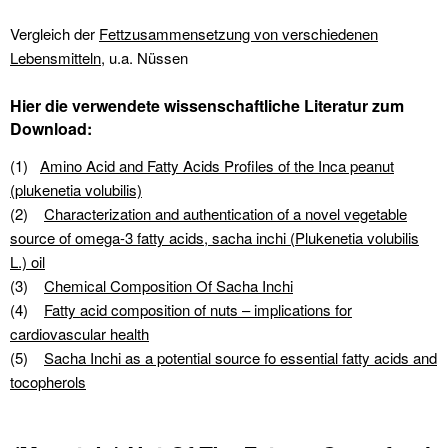
Vergleich der
Fettzusammensetzung von verschiedenen
Lebensmitteln
, u.a. Nüssen
Hier die verwendete wissenschaftliche Literatur zum
Download:
(1)
Amino Acid and Fatty Acids Profiles of the Inca peanut
(plukenetia volubilis)
(2)
Characterization and authentication of a novel vegetable
source of omega-3 fatty acids, sacha inchi (Plukenetia volubilis
L.) oil
(3)
Chemical Composition Of Sacha Inchi
(4)
Fatty acid composition of nuts – implications for
cardiovascular health
(5)
Sacha Inchi as a potential source fo essential fatty acids and
tocopherols