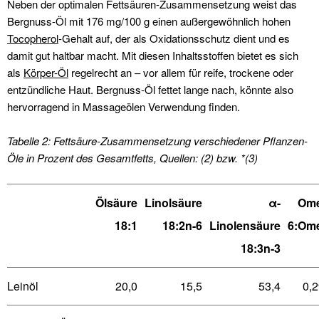
Neben der optimalen Fettsäuren-Zusammensetzung weist das
Bergnuss-Öl mit 176 mg/100 g einen außergewöhnlich hohen
Tocopherol
-Gehalt auf, der als Oxidationsschutz dient und es
damit gut haltbar macht. Mit diesen Inhaltsstoffen bietet es sich
als
Körper-Öl
regelrecht an – vor allem für reife, trockene oder
entzündliche Haut. Bergnuss-Öl fettet lange nach, könnte also
hervorragend in Massageölen Verwendung finden.
Tabelle 2: Fettsäure-Zusammensetzung verschiedener Pflanzen-
Öle in Prozent des Gesamtfetts, Quellen: (2) bzw. *(3)
Ölsäure
Linolsäure
α-
Ome
18:1
18:2n-6
Linolensäure
6:Om
18:3n-3
Leinöl
20,0
15,5
53,4
0,2