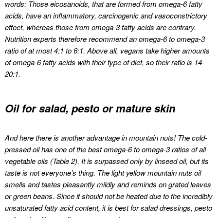
words: Those eicosanoids, that are formed from omega-6 fatty
acids, have an inflammatory, carcinogenic and vasoconstrictory
effect, whereas those from omega-3 fatty acids are contrary.
Nutrition experts therefore recommend an omega-6 to omega-3
ratio of at most 4:1 to 6:1.
Above all, vegans take higher amounts
of omega-6 fatty acids with their type of diet, so their ratio is 14-
20:1.
Oil for salad, pesto or mature skin
And here there is another advantage in mountain nuts!
The cold-
pressed oil has one of the best omega-6 to omega-3 ratios of all
vegetable oils (Table 2).
It is surpassed only by linseed oil, but its
taste is not everyone’s thing.
The light yellow mountain nuts oil
smells and tastes pleasantly mildly and reminds on grated leaves
or green beans.
Since it should not be heated due to the incredibly
unsaturated fatty acid content, it is best for salad dressings, pesto