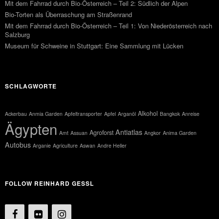
Mit dem Fahrrad durch Bio-Österreich – Teil 2: Südlich der Alpen
Bio-Torten als Überraschung am Straßenrand
Mit dem Fahrrad durch Bio-Österreich – Teil 1: Von Niederösterreich nach
Salzburg
Museum für Schweine in Stuttgart: Eine Sammlung mit Lücken
SCHLAGWORTE
Alkohol
Ackerbau
Anmia Garden
Apfeltransporter
Apfel
Arganöl
Bangkok
Anreise
Ägypten
Antiatlas
Agroforst
Amt
Assuan
Angkor
Anima Garden
Autobus
Arganie
Agriculture
Aswan
Andre Heller
FOLLOW REINHARD GESSL