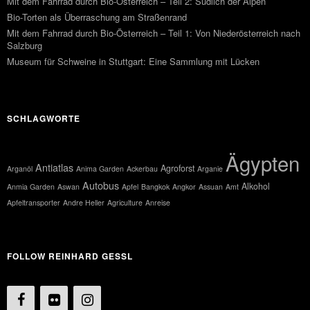
Mit dem Fahrrad durch Bio-Österreich – Teil 2: Südlich der Alpen
Bio-Torten als Überraschung am Straßenrand
Mit dem Fahrrad durch Bio-Österreich – Teil 1: Von Niederösterreich nach
Salzburg
Museum für Schweine in Stuttgart: Eine Sammlung mit Lücken
SCHLAGWORTE
Ägypten
Antiatlas
Agroforst
Arganöl
Anima Garden
Ackerbau
Arganie
Autobus
Alkohol
Anmia Garden
Aswan
Apfel
Bangkok
Angkor
Assuan
Amt
Apfeltransporter
Andre Heller
Agriculture
Anreise
FOLLOW REINHARD GESSL