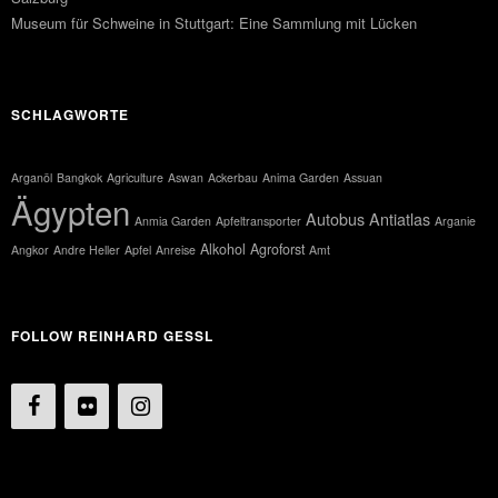
Museum für Schweine in Stuttgart: Eine Sammlung mit Lücken
SCHLAGWORTE
Arganöl
Bangkok
Agriculture
Aswan
Ackerbau
Anima Garden
Assuan
Ägypten
Autobus
Antiatlas
Anmia Garden
Apfeltransporter
Arganie
Alkohol
Agroforst
Angkor
Andre Heller
Apfel
Anreise
Amt
FOLLOW REINHARD GESSL