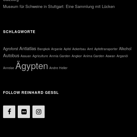
Museum für Schweine in Stuttgart: Eine Sammlung mit Lücken
SCHLAGWORTE
Antiatlas
Agroforst
Alkohol
Bangkok
Arganie
Apfel
Ackerbau
Amt
Apfeltransporter
Autobus
Assuan
Agriculture
Anmia Garden
Angkor
Anima Garden
Aswan
Arganöl
Ägypten
Anreise
Andre Heller
FOLLOW REINHARD GESSL