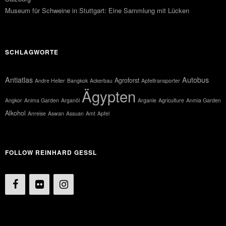
Museum für Schweine in Stuttgart: Eine Sammlung mit Lücken
SCHLAGWORTE
Antiatlas
Autobus
Agroforst
Andre Heller
Bangkok
Ackerbau
Apfeltransporter
Ägypten
Angkor
Anima Garden
Arganöl
Arganie
Agriculture
Anmia Garden
Alkohol
Anreise
Aswan
Assuan
Amt
Apfel
FOLLOW REINHARD GESSL