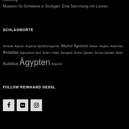
Museum für Schweine in Stuttgart: Eine Sammlung mit Lücken
SCHLAGWORTE
Alkohol
Agroforst
Anreise
Assuan
Arganie
Apfeltransporter
Aswan
Angkor
Ackerbau
Antiatlas
Agriculture
Amt
Andre Heller
Bangkok
Anima Garden
Anmia Garden
Apfel
Ägypten
Autobus
Arganöl
FOLLOW REINHARD GESSL